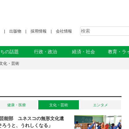
出版物
採用情報
会社情報
まちの話題
行政・政治
経済・社会
教育・ラ
文化・芸術
健康・医療
文化・芸術
エンタメ
芸能部 ユネスコの無形文化遺
そろうと、うれしくなる」