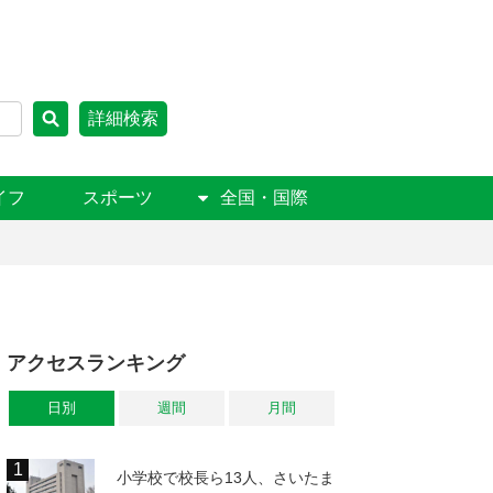
詳細検索
イフ
スポーツ
全国・国際
アクセスランキング
日別
週間
月間
小学校で校長ら13人、さいたま