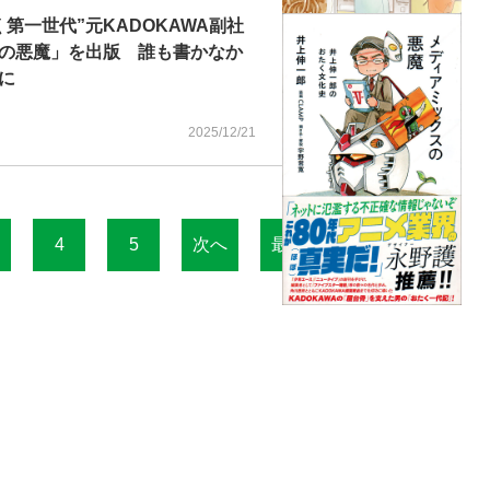
第一世代”元KADOKAWA副社
の悪魔」を出版 誰も書かなか
に
2025/12/21
4
5
次へ
最終