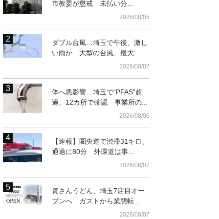
市教委が懲戒 未払い分...
2026/08/05
ダブル台風…埼玉で午後、激し
い雨か 大型の台風、最大...
2026/08/07
体へ悪影響…埼玉で“PFAS”超
過、12カ所で確認 事業所の...
2026/08/06
【速報】圏央道で渋滞31キロ、
通過に80分 外環道は事...
2026/08/07
資さんうどん、埼玉7店目オー
プンへ ガストから業態転...
2026/08/07