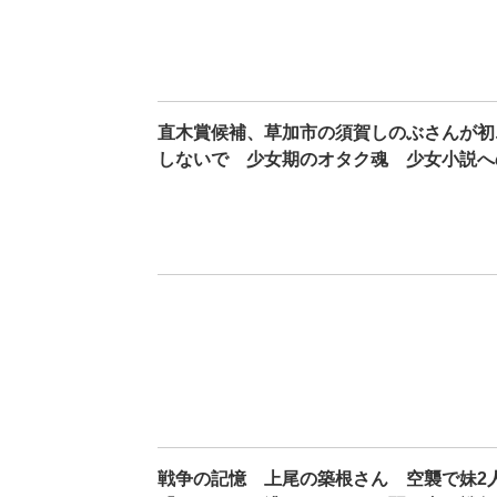
直木賞候補、草加市の須賀しのぶさんが初
しないで 少女期のオタク魂 少女小説へ
戦争の記憶 上尾の築根さん 空襲で妹