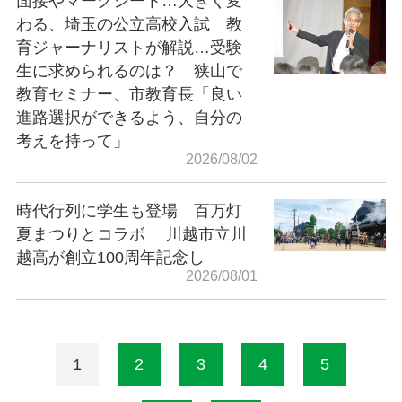
面接やマークシート…大きく変
わる、埼玉の公立高校入試 教
育ジャーナリストが解説…受験
生に求められるのは？ 狭山で
教育セミナー、市教育長「良い
進路選択ができるよう、自分の
考えを持って」
2026/08/02
時代行列に学生も登場 百万灯
夏まつりとコラボ 川越市立川
越高が創立100周年記念し
2026/08/01
1
2
3
4
5