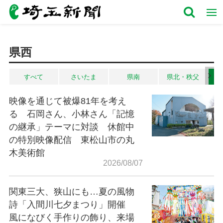
県西
すべて
さいたま
県南
県北・秩父
映像を通じて被爆81年を考え
る 石岡さん、小林さん「記憶
の継承」テーマに対談 休館中
の特別映像配信 東松山市の丸
木美術館
2026/08/07
関東三大、狭山にも…夏の風物
詩「入間川七夕まつり」開催
風になびく手作りの飾り、来場