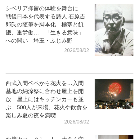
シベリア抑留の体験を舞台に
戦後日本を代表する詩人 石原吉
郎氏の随筆を脚本化 極寒と飢
餓、重労働… 「生きる意味」
への問い 埼玉・ふじみ野
2026/08/02
西武入間ペペから花火を…入間
基地の納涼祭に合わせ屋上を開
放 屋上にはキッチンカーも並
ぶ 500人が来場、花火や飲食を
楽しみ夏の夜を満喫
2026/08/02