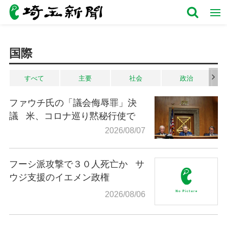
国際
すべて
主要
社会
政治
ファウチ氏の「議会侮辱罪」決
議
米、コロナ巡り黙秘行使で
2026/08/07
フーシ派攻撃で３０人死亡か
サ
ウジ支援のイエメン政権
2026/08/06