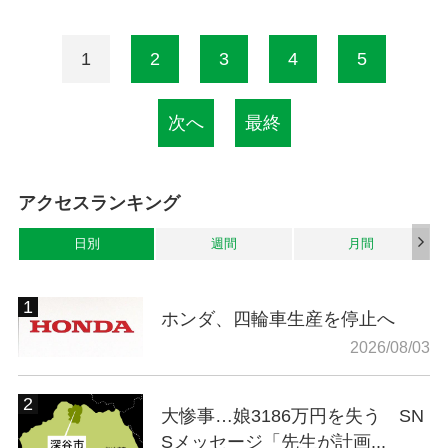
1
2
3
4
5
次へ
最終
アクセスランキング
日別
週間
月間
ホンダ、四輪車生産を停止へ
2026/08/03
大惨事…娘3186万円を失う SN
Sメッセージ「先生が計画...