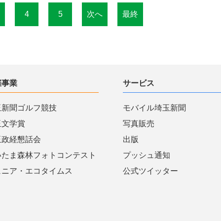
4
5
次へ
最終
催事業
サービス
玉新聞ゴルフ競技
モバイル埼玉新聞
玉文学賞
写真販売
玉政経懇話会
出版
いたま森林フォトコンテスト
プッシュ通知
ュニア・エコタイムス
公式ツイッター