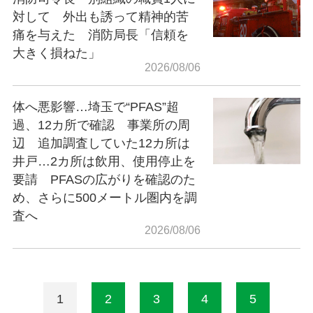
対して 外出も誘って精神的苦
痛を与えた 消防局長「信頼を
大きく損ねた」
2026/08/06
体へ悪影響…埼玉で“PFAS”超
過、12カ所で確認 事業所の周
辺 追加調査していた12カ所は
井戸…2カ所は飲用、使用停止を
要請 PFASの広がりを確認のた
め、さらに500メートル圏内を調
査へ
2026/08/06
1
2
3
4
5