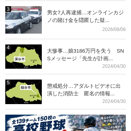
男女7人再逮捕…オンラインカジ
ノの賭け金を隠匿した疑...
2026/08/06
大惨事…娘3186万円を失う SN
Sメッセージ「先生が計画...
2024/04/30
懲戒処分…アダルトビデオに出
演した消防士 匿名の情報...
2024/04/30