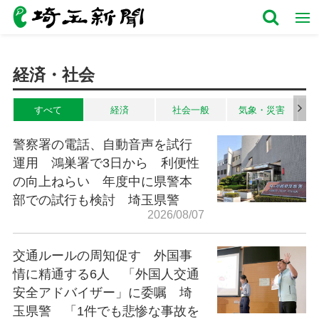
経済・社会
すべて
経済
社会一般
気象・災害
警察署の電話、自動音声を試行
運用 鴻巣署で3日から 利便性
の向上ねらい 年度中に県警本
部での試行も検討 埼玉県警
2026/08/07
交通ルールの周知促す 外国事
情に精通する6人 「外国人交通
安全アドバイザー」に委嘱 埼
玉県警 「1件でも悲惨な事故を