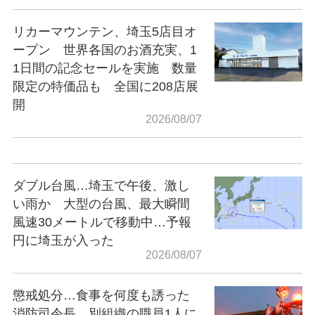
リカーマウンテン、埼玉5店目オ
ープン 世界各国のお酒充実、1
1日間の記念セールを実施 数量
限定の特価品も 全国に208店展
開
2026/08/07
ダブル台風…埼玉で午後、激し
い雨か 大型の台風、最大瞬間
風速30メートルで移動中…予報
円に埼玉が入った
2026/08/07
懲戒処分…食事を何度も誘った
消防司令長 別組織の職員1人に