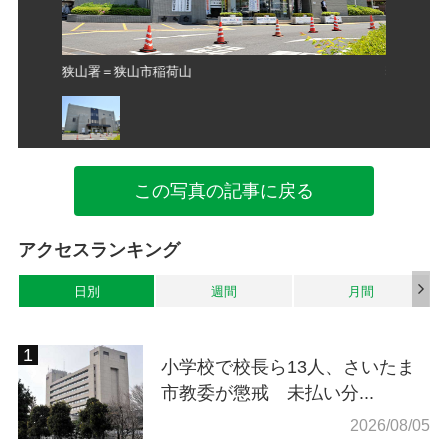
狭山署＝狭山市稲荷山
狭山署＝
この写真の記事に戻る
アクセスランキング
日別
週間
月間
小学校で校長ら13人、さいたま
市教委が懲戒 未払い分...
2026/08/05