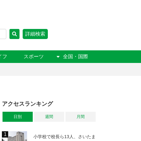
詳細検索
イフ
スポーツ
全国・国際
アクセスランキング
日別
週間
月間
小学校で校長ら13人、さいたま