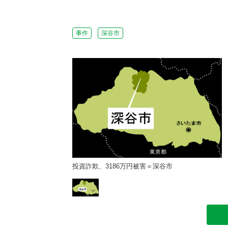
事件
深谷市
＝深谷市
投資詐欺、3186万円被害＝深谷市
投