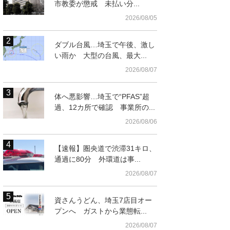
市教委が懲戒 未払い分...
2026/08/05
ダブル台風…埼玉で午後、激し
い雨か 大型の台風、最大...
2026/08/07
体へ悪影響…埼玉で“PFAS”超
過、12カ所で確認 事業所の...
2026/08/06
【速報】圏央道で渋滞31キロ、
通過に80分 外環道は事...
2026/08/07
資さんうどん、埼玉7店目オー
プンへ ガストから業態転...
2026/08/07