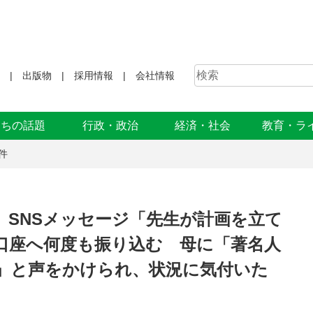
出版物
採用情報
会社情報
まちの話題
行政・政治
経済・社会
教育・ラ
件
う SNSメッセージ「先生が計画を立て
口座へ何度も振り込む 母に「著名人
」と声をかけられ、状況に気付いた