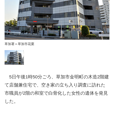
草加署＝草加市花栗
草
5日午後1時50分ごろ、草加市金明町の木造2階建
て店舗兼住宅で、空き家の立ち入り調査に訪れた
市職員が2階の和室で白骨化した女性の遺体を発見
した。