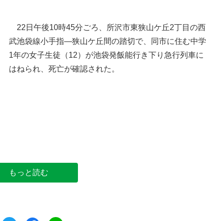
22日午後10時45分ごろ、所沢市東狭山ケ丘2丁目の西
武池袋線小手指―狭山ケ丘間の踏切で、同市に住む中学
1年の女子生徒（12）が池袋発飯能行き下り急行列車に
はねられ、死亡が確認された。
列車にはねられ中1女子が死亡＝所沢市
もっと読む
ツイート
シェア
シェア