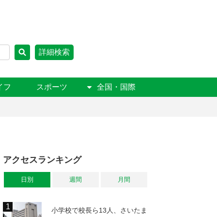
詳細検索
イフ
スポーツ
全国・国際
アクセスランキング
日別
週間
月間
小学校で校長ら13人、さいたま