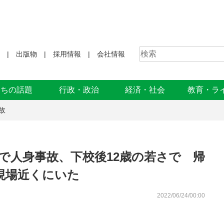
出版物
採用情報
会社情報
まちの話題
行政・政治
経済・社会
教育・ラ
故
で人身事故、下校後12歳の若さで 帰
現場近くにいた
2022/06/24/00:00