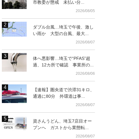
市教委が懲戒 未払い分...
2026/08/05
ダブル台風…埼玉で午後、激し
い雨か 大型の台風、最大...
2026/08/07
体へ悪影響…埼玉で“PFAS”超
過、12カ所で確認 事業所の...
2026/08/06
【速報】圏央道で渋滞31キロ、
通過に80分 外環道は事...
2026/08/07
資さんうどん、埼玉7店目オー
プンへ ガストから業態転...
2026/08/07