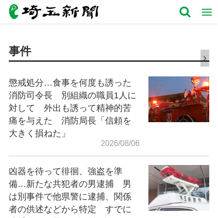
事件
懲戒処分…食事を何度も誘った
消防司令長 別組織の職員1人に
対して 外出も誘って精神的苦
痛を与えた 消防局長「信頼を
大きく損ねた」
2026/08/06
凶器を待って徘徊、強盗を準
備…新たな共犯者の男逮捕 男
は別事件で他県警に逮捕、関係
者の供述などから特定 すでに