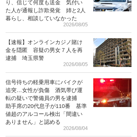
り、信じて何度も送金 気付い
た人が通報し詐欺発覚 姉と2人
暮らし、相談していなかった
2026/08/05
【速報】オンラインカジノ賭け
金を隠匿 容疑の男女７人を再
逮捕 埼玉県警
2026/08/05
信号待ちの軽乗用車にバイクが
追突…女性が負傷 酒気帯び運
転の疑いで警備員の男を逮捕
助手席の20代息子が110番 基準
値超のアルコール検出「間違い
ありません」と認める
2026/08/04