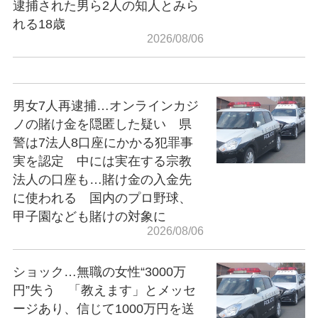
逮捕された男ら2人の知人とみら
れる18歳
2026/08/06
男女7人再逮捕…オンラインカジ
ノの賭け金を隠匿した疑い 県
警は7法人8口座にかかる犯罪事
実を認定 中には実在する宗教
法人の口座も…賭け金の入金先
に使われる 国内のプロ野球、
甲子園なども賭けの対象に
2026/08/06
ショック…無職の女性“3000万
円”失う 「教えます」とメッセ
ージあり、信じて1000万円を送