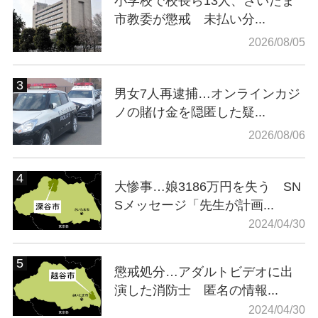
小学校で校長ら13人、さいたま
市教委が懲戒 未払い分...
2026/08/05
男女7人再逮捕…オンラインカジ
ノの賭け金を隠匿した疑...
2026/08/06
大惨事…娘3186万円を失う SN
Sメッセージ「先生が計画...
2024/04/30
懲戒処分…アダルトビデオに出
演した消防士 匿名の情報...
2024/04/30