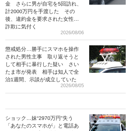
金 さらに男が自宅を5回訪れ、
計2000万円を手渡した その
後、違約金を要求された女性…
詐欺に気付く
2026/08/06
懲戒処分…勝手にスマホを操作
された男性主事 取り返そうと
して相手に暴行した疑い さい
たま市が発表 相手は知人で全
治1週間、示談が成立していた
2026/08/05
ショック…妹“2970万円”失う
「あなたのスマホが」と電話あ