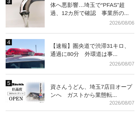
体へ悪影響…埼玉で“PFAS”超
過、12カ所で確認 事業所の...
2026/08/06
【速報】圏央道で渋滞31キロ、
通過に80分 外環道は事...
2026/08/07
資さんうどん、埼玉7店目オープ
ンへ ガストから業態転...
2026/08/07