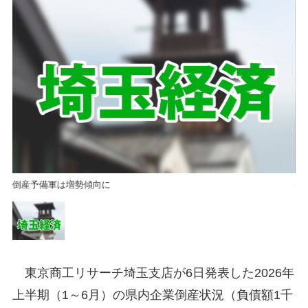
倒産予備軍は増勢傾向に
倒
東京商工リサーチ埼玉支店が6日発表した2026年
上半期（1～6月）の県内企業倒産状況（負債額1千