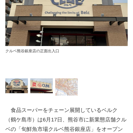
クルベ熊谷銀座店の正面出入口
ク
食品スーパーをチェーン展開しているベルク
（鶴ケ島市）は6月17日、熊谷市に新業態店舗クル
ベの「旬鮮魚市場クルベ熊谷銀座店」をオープン