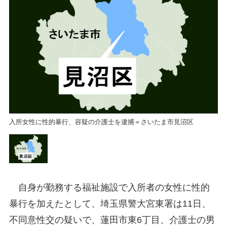
入所女性に性的暴行、容疑の介護士を逮捕＝さいたま市見沼区
入
自身が勤務する福祉施設で入所者の女性に性的
暴行を加えたとして、埼玉県警大宮東署は11日、
不同意性交の疑いで、蓮田市東6丁目、介護士の男