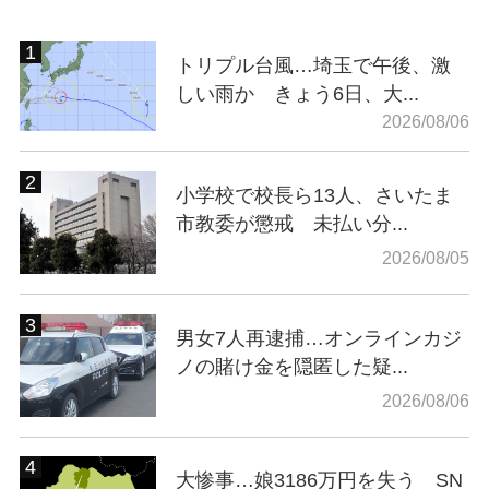
トリプル台風…埼玉で午後、激
しい雨か きょう6日、大...
2026/08/06
小学校で校長ら13人、さいたま
市教委が懲戒 未払い分...
2026/08/05
男女7人再逮捕…オンラインカジ
ノの賭け金を隠匿した疑...
2026/08/06
大惨事…娘3186万円を失う SN