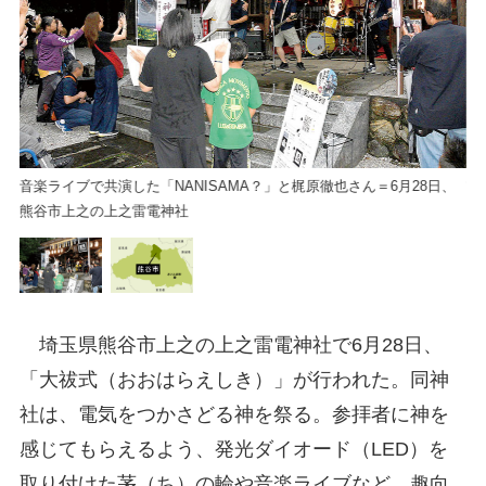
音楽ライブで共演した「NANISAMA？」と梶原徹也さん＝6月28日、
熊
熊谷市上之の上之雷電神社
埼玉県熊谷市上之の上之雷電神社で6月28日、
「大祓式（おおはらえしき）」が行われた。同神
社は、電気をつかさどる神を祭る。参拝者に神を
感じてもらえるよう、発光ダイオード（LED）を
取り付けた茅（ち）の輪や音楽ライブなど、趣向