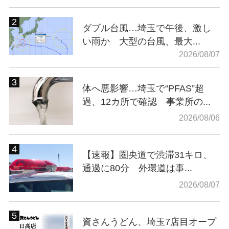
ダブル台風…埼玉で午後、激し
い雨か 大型の台風、最大...
2026/08/07
体へ悪影響…埼玉で“PFAS”超
過、12カ所で確認 事業所の...
2026/08/06
【速報】圏央道で渋滞31キロ、
通過に80分 外環道は事...
2026/08/07
資さんうどん、埼玉7店目オープ