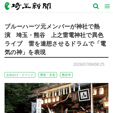
ブルーハーツ元メンバーが神社で熱
演 埼玉・熊谷 上之雷電神社で異色
ライブ 雷を連想させるドラムで「電
気の神」を表現
2026/07/06/08:25
お出かけ・イベント
歴史・文化
熊谷市