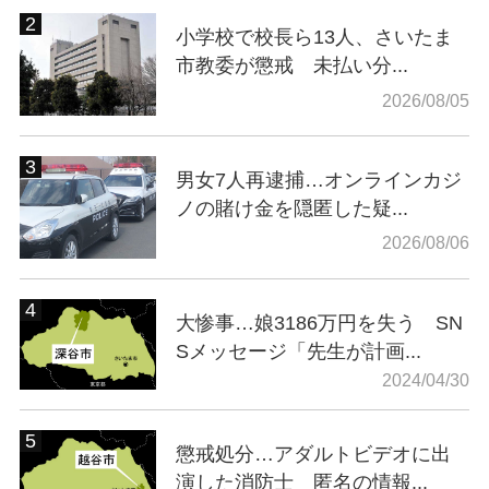
小学校で校長ら13人、さいたま
市教委が懲戒 未払い分...
2026/08/05
男女7人再逮捕…オンラインカジ
ノの賭け金を隠匿した疑...
2026/08/06
大惨事…娘3186万円を失う SN
Sメッセージ「先生が計画...
2024/04/30
懲戒処分…アダルトビデオに出
演した消防士 匿名の情報...