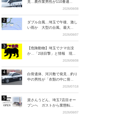
見…農作業男性が110番通...
2026/08/08
ダブル台風…埼玉で午後、激し
い雨か 大型の台風、最大...
2026/08/07
【危険動物】埼玉でクマ出没
か…「2頭目撃」と情報 現...
2026/08/08
白骨遺体、河川敷で発見…釣り
中の男性が「衣類の中に骨...
2026/07/18
資さんうどん、埼玉7店目オー
プンへ ガストから業態転...
2026/08/07