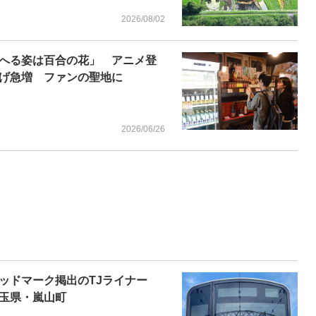
2026/08/02
へる姿は百合の花」 アニメ登
げ急増 ファンの聖地に
2026/06/26
ッドマーク掲出のTJライナー
玉県・嵐山町