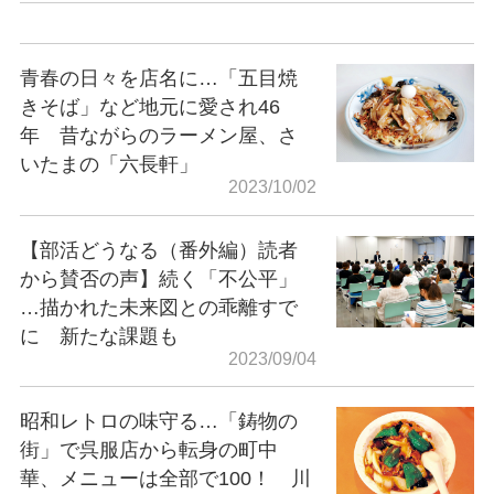
青春の日々を店名に…「五目焼
きそば」など地元に愛され46
年 昔ながらのラーメン屋、さ
いたまの「六長軒」
2023/10/02
【部活どうなる（番外編）読者
から賛否の声】続く「不公平」
…描かれた未来図との乖離すで
に 新たな課題も
2023/09/04
昭和レトロの味守る…「鋳物の
街」で呉服店から転身の町中
華、メニューは全部で100！ 川