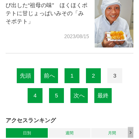
び出した“祖母の味” ほくほくポ
テトに甘じょっぱいみその「み
そポテト」
2023/08/15
先頭
前へ
1
2
3
4
5
次へ
最終
アクセスランキング
日別
週間
月間