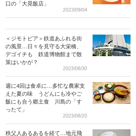
口の「大晃飯店」
2023/09/04
＜ジモトピア＞鉄道あふれる街
の風景…日々を見守る大栄橋、
デゴイチも 鉄道博物館まで散
策はいかが？
2023/08/30
週に4回は食卓に…多忙な農家支
えた夏の味 うどんにも冷やご
飯にも合う郷土食 川島の「す
ったて」
2023/08/20
秩父人あるあるを経て…地元飛