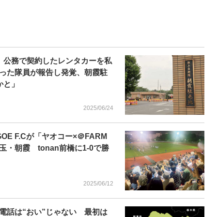
 公務で契約したレンタカーを私
った隊員が報告し発覚、朝霞駐
かと」
2025/06/24
OE F.Cが「ヤオコー×＠FARM
朝霞 tonan前橋に1-0で勝
2025/06/12
電話は“おい”じゃない 最初は