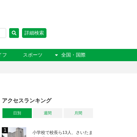
詳細検索
イフ
スポーツ
全国・国際
アクセスランキング
日別
週間
月間
小学校で校長ら13人、さいたま