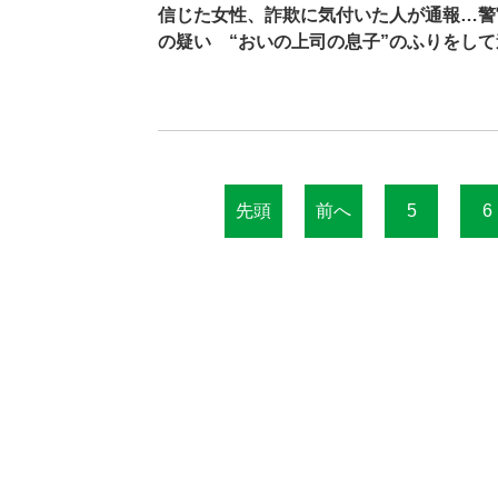
信じた女性、詐欺に気付いた人が通報…警
の疑い “おいの上司の息子”のふりをして
先頭
前へ
5
6