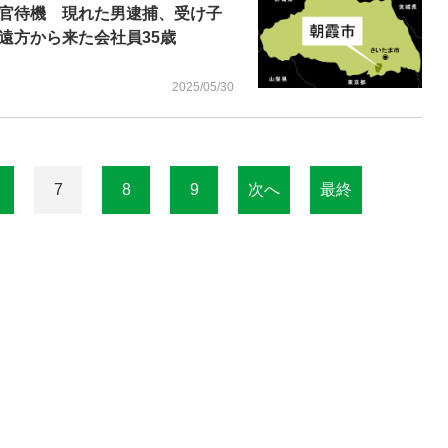
官待機 現れた男逮捕、受け子
遠方から来た会社員35歳
2025/05/30
7
8
9
次へ
最終