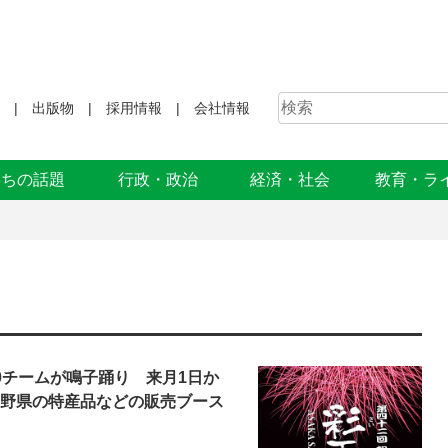
出版物
採用情報
会社情報
まちの話題
行政・政治
経済・社会
教育・ラ
0チームが鳴子踊り 来月1日か
長野県の特産品などの販売ブース