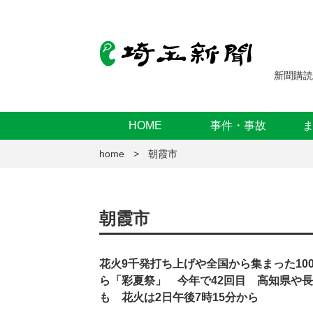
新聞購読
HOME
事件・事故
home
朝霞市
朝霞市
花火9千発打ち上げや全国から集まった10
ら「彩夏祭」 今年で42回目 高知県や
も 花火は2日午後7時15分から