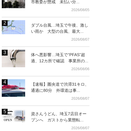
市教委が懲戒 未払い分...
2026/08/05
ダブル台風…埼玉で午後、激し
い雨か 大型の台風、最大...
2026/08/07
体へ悪影響…埼玉で“PFAS”超
過、12カ所で確認 事業所の...
2026/08/06
【速報】圏央道で渋滞31キロ、
通過に80分 外環道は事...
2026/08/07
資さんうどん、埼玉7店目オー
プンへ ガストから業態転...
2026/08/07