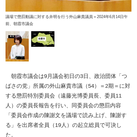
議場で懲罰動議に対する弁明を行う外山麻貴議員＝2024年6月14日午
前、朝霞市議会
朝霞市議会は9月議会初日の3日、政治団体「つ
ばさの党」所属の外山麻貴市議（54）＝2期＝に対
する懲罰特別委員会（遠藤光博委員長、委員11
人）の委員長報告を行い、同委員会の懲罰内容
「委員会作成の陳謝文を議場で読み上げ、陳謝す
る」を出席者全員（19人）の起立総員で可決し
た。