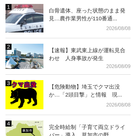
白骨遺体、座った状態のまま発
見…農作業男性が110番通...
2026/08/08
【速報】東武東上線が運転見合
わせ 人身事故が発生
2026/08/09
【危険動物】埼玉でクマ出没
か…「2頭目撃」と情報 現...
2026/08/08
完全時給制「子育て両立ドライ
バー」導入 草加市の野...