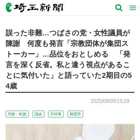
誤った非難…つばさの党・女性議員が
陳謝 何度も発言「宗教団体が集団ス
トーカー」…品位をおとしめる 「発
言を深く反省。私と違う視点があるこ
とに気付いた」と語っていた2期目の5
4歳
2025/09/05/15:19
市政・町政
議会
不祥事
朝霞市