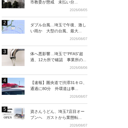
市教委が懲戒 未払い分...
2026/08/05
ダブル台風…埼玉で午後、激し
い雨か 大型の台風、最大...
2026/08/07
体へ悪影響…埼玉で“PFAS”超
過、12カ所で確認 事業所の...
2026/08/06
【速報】圏央道で渋滞31キロ、
通過に80分 外環道は事...
2026/08/07
資さんうどん、埼玉7店目オー
プンへ ガストから業態転...
2026/08/07