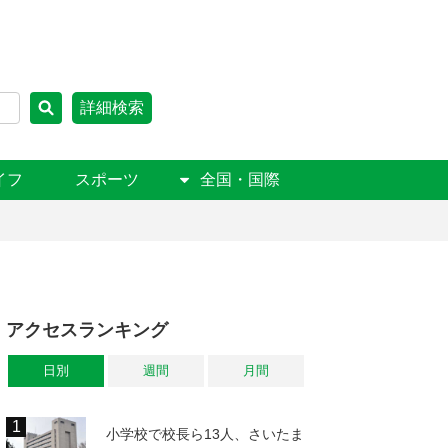
詳細検索
イフ
スポーツ
全国・国際
アクセスランキング
日別
週間
月間
小学校で校長ら13人、さいたま