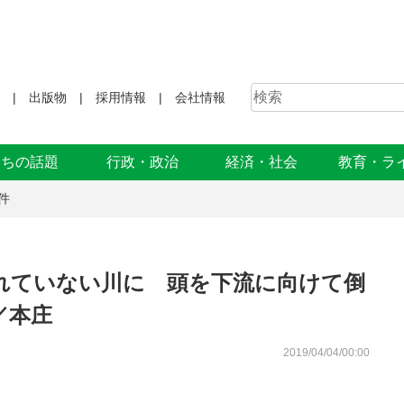
出版物
採用情報
会社情報
まちの話題
行政・政治
経済・社会
教育・ラ
件
れていない川に 頭を下流に向けて倒
／本庄
2019/04/04/00:00