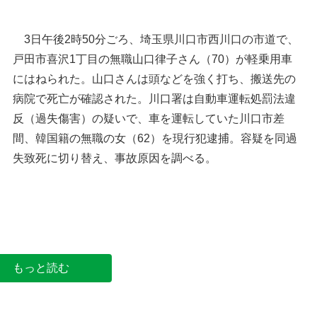
3日午後2時50分ごろ、埼玉県川口市西川口の市道で、
戸田市喜沢1丁目の無職山口律子さん（70）が軽乗用車
にはねられた。山口さんは頭などを強く打ち、搬送先の
病院で死亡が確認された。川口署は自動車運転処罰法違
反（過失傷害）の疑いで、車を運転していた川口市差
間、韓国籍の無職の女（62）を現行犯逮捕。容疑を同過
失致死に切り替え、事故原因を調べる。
川口署＝川口市西青木
もっと読む