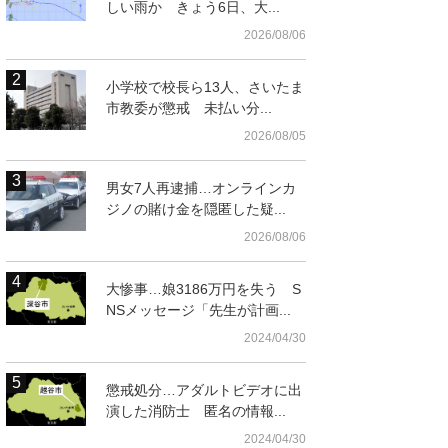
しい雨か きょう6日、大...
2026/08/06
小学校で校長ら13人、さいたま
市教委が懲戒 未払い分...
2026/08/05
男女7人再逮捕…オンラインカ
ジノの賭け金を隠匿した疑...
2026/08/06
大惨事…娘3186万円を失う S
NSメッセージ「先生が計画...
2024/04/30
懲戒処分…アダルトビデオに出
演した消防士 匿名の情報...
2024/04/30