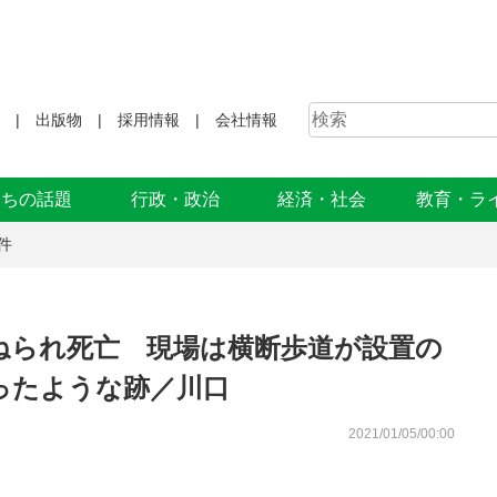
出版物
採用情報
会社情報
まちの話題
行政・政治
経済・社会
教育・ラ
件
ねられ死亡 現場は横断歩道が設置の
ったような跡／川口
2021/01/05/00:00