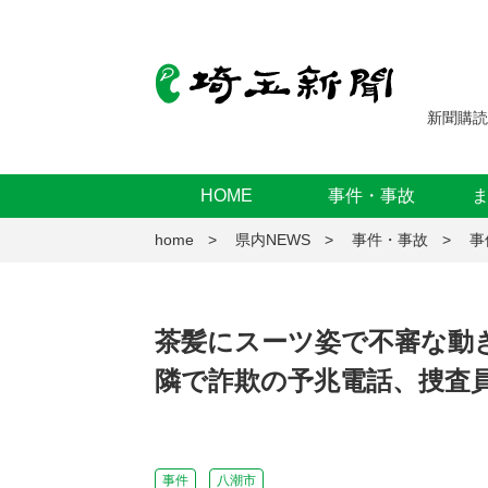
新聞購読
HOME
事件・事故
home
県内NEWS
事件・事故
事
茶髪にスーツ姿で不審な動き
隣で詐欺の予兆電話、捜査
事件
八潮市