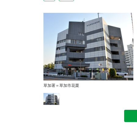
草加署＝草加市花栗