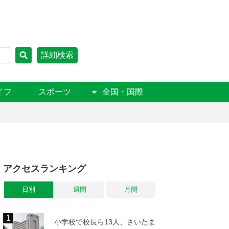
詳細検索
イフ
スポーツ
全国・国際
アクセスランキング
日別
週間
月間
小学校で校長ら13人、さいたま