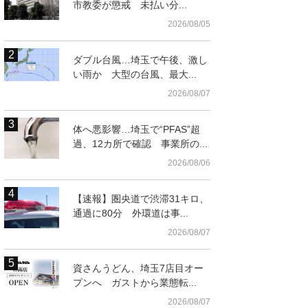
市教委が懲戒 未払い分...
2026/08/05
ダブル台風…埼玉で午後、激し
い雨か 大型の台風、最大...
2026/08/07
体へ悪影響…埼玉で“PFAS”超
過、12カ所で確認 事業所の...
2026/08/06
【速報】圏央道で渋滞31キロ、
通過に80分 外環道は事...
2026/08/07
資さんうどん、埼玉7店目オー
プンへ ガストから業態転...
2026/08/07