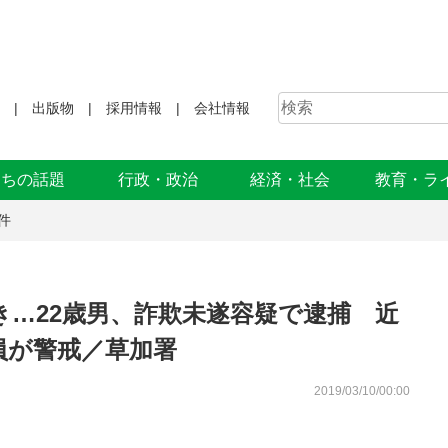
出版物
採用情報
会社情報
まちの話題
行政・政治
経済・社会
教育・ラ
件
…22歳男、詐欺未遂容疑で逮捕 近
員が警戒／草加署
2019/03/10/00:00