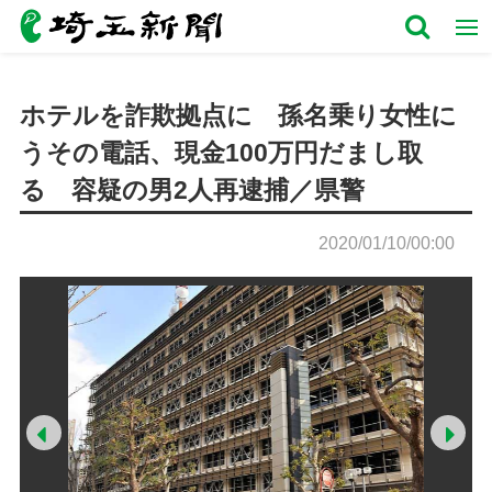
ホテルを詐欺拠点に 孫名乗り女性に
うその電話、現金100万円だまし取
る 容疑の男2人再逮捕／県警
2020/01/10/00:00
Prev
Ne