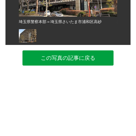
砂
埼玉県警察本部＝埼玉県さいたま市浦和区高砂
埼玉県警
この写真の記事に戻る