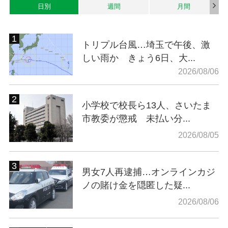
日別
週間
月間
トリプル台風…埼玉で午後、激
しい雨か きょう6日、大...
2026/08/06
小学校で校長ら13人、さいたま
市教委が懲戒 未払い分...
2026/08/05
男女7人再逮捕…オンラインカジ
ノの賭け金を隠匿した疑...
2026/08/06