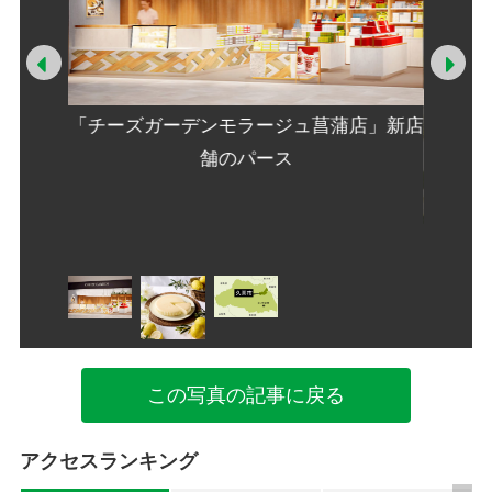
Prev
Ne
「チーズガーデンモラージュ菖蒲店」新店
舗のパース
季節
この写真の記事に戻る
アクセスランキング