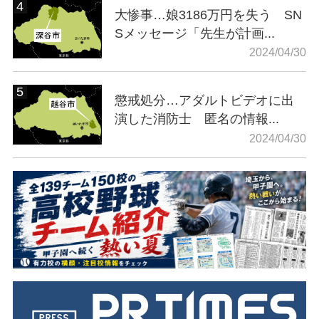
大惨事…娘3186万円を失う SN
Sメッセージ「先生が計画...
2024/04/30
懲戒処分…アダルトビデオに出
演した消防士 匿名の情報...
2024/04/30