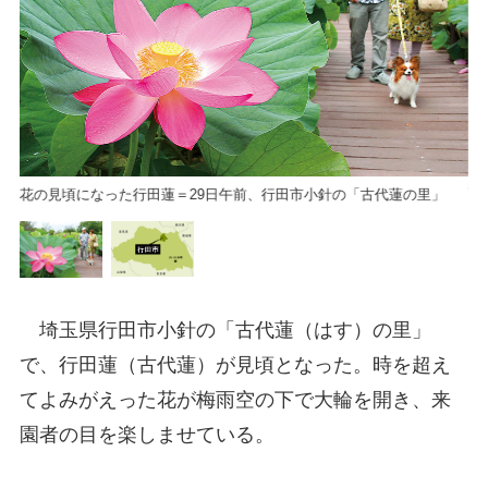
行
花の見頃になった行田蓮＝29日午前、行田市小針の「古代蓮の里」
埼玉県行田市小針の「古代蓮（はす）の里」
で、行田蓮（古代蓮）が見頃となった。時を超え
てよみがえった花が梅雨空の下で大輪を開き、来
園者の目を楽しませている。