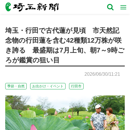
埼玉・行田で古代蓮が見頃 市天然記
念物の行田蓮を含む42種類12万株が咲
き誇る 最盛期は7月上旬、朝7～9時ご
ろが鑑賞の狙い目
2026/06/30/11:21
季節・自然
お出かけ・イベント
行田市