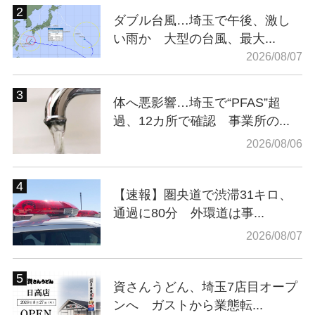
ダブル台風…埼玉で午後、激し
い雨か 大型の台風、最大...
2026/08/07
体へ悪影響…埼玉で“PFAS”超
過、12カ所で確認 事業所の...
2026/08/06
【速報】圏央道で渋滞31キロ、
通過に80分 外環道は事...
2026/08/07
資さんうどん、埼玉7店目オープ
ンへ ガストから業態転...