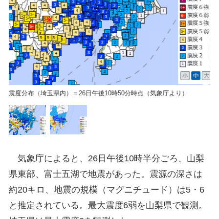
震
震度分布（埼玉県内）＝26日午後10時50分時点（気象庁より）
気象庁によると、26日午後10時半分ごろ、山梨
県東部、富士五湖で地震があった。震源の深さは
約20キロ、地震の規模（マグニチュード）は5・6
と推定されている。最大震度6弱を山梨県で観測。