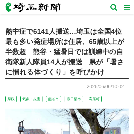
熱中症で6141人搬送…埼玉は全国4位
最も多い発症場所は住居、65歳以上が
半数超 熊谷・猛暑日では訓練中の自
衛隊新人隊員14人が搬送 県が「暑さ
に慣れる体づくり」を呼びかけ
2026/06/06/10:02
県政
気象・災害
熊谷市
春日部市
寄居町