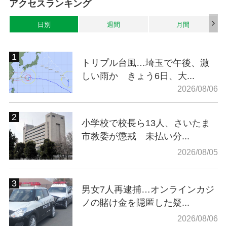
アクセスランキング
日別
週間
月間
トリプル台風…埼玉で午後、激
しい雨か きょう6日、大...
2026/08/06
小学校で校長ら13人、さいたま
市教委が懲戒 未払い分...
2026/08/05
男女7人再逮捕…オンラインカジ
ノの賭け金を隠匿した疑...
2026/08/06