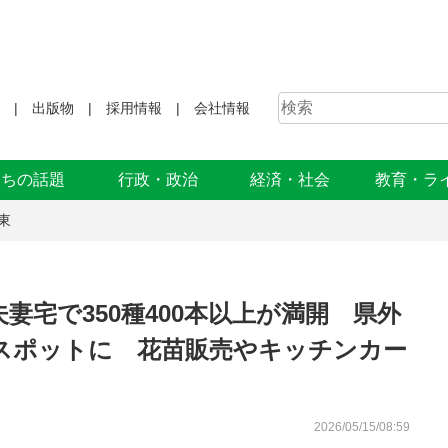
出版物
採用情報
会社情報
まちの話題
行政・政治
経済・社会
教育・ラ
東
妻宅で350種400本以上が満開 県外
スポットに 花苗販売やキッチンカー
2026/05/15/08:59