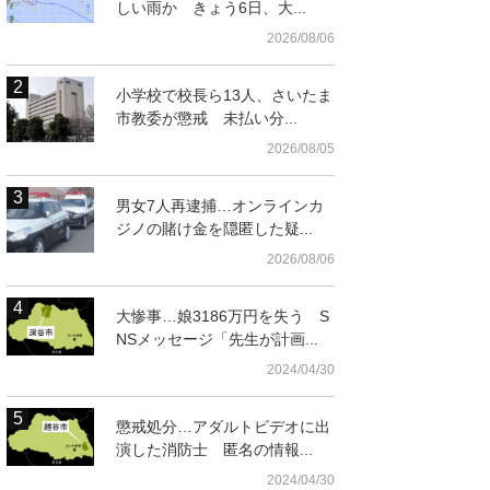
しい雨か きょう6日、大...
2026/08/06
小学校で校長ら13人、さいたま
市教委が懲戒 未払い分...
2026/08/05
男女7人再逮捕…オンラインカ
ジノの賭け金を隠匿した疑...
2026/08/06
大惨事…娘3186万円を失う S
んちのバラ」。「今は
NSメッセージ「先生が計画...
と話す美香さん＝春日
2024/04/30
懲戒処分…アダルトビデオに出
演した消防士 匿名の情報...
2024/04/30