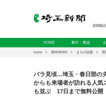
新聞購読
HOME
事件・事故
home
県内NEWS
まちの話題
県
バラ見頃…埼玉・春日部の夫
からも来場者が訪れる人気
も並ぶ 17日まで無料公開