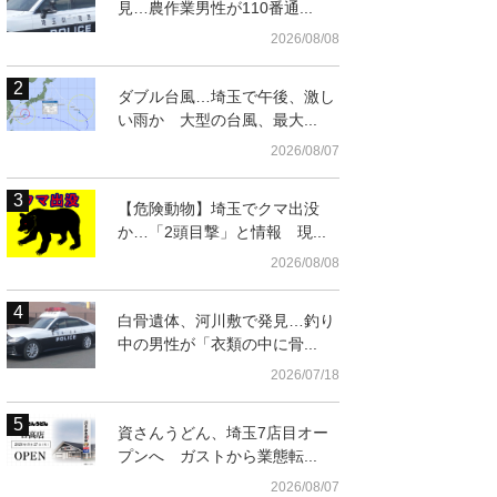
見…農作業男性が110番通...
2026/08/08
ダブル台風…埼玉で午後、激し
い雨か 大型の台風、最大...
2026/08/07
【危険動物】埼玉でクマ出没
か…「2頭目撃」と情報 現...
2026/08/08
白骨遺体、河川敷で発見…釣り
中の男性が「衣類の中に骨...
2026/07/18
資さんうどん、埼玉7店目オー
プンへ ガストから業態転...
2026/08/07