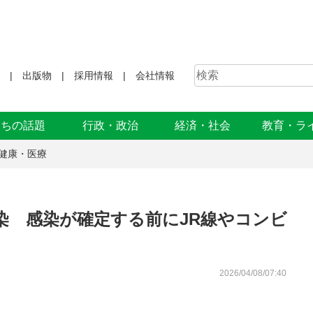
出版物
採用情報
会社情報
まちの話題
行政・政治
経済・社会
教育・ラ
健康・医療
染 感染が確定する前にJR線やコンビ
2026/04/08/07:40