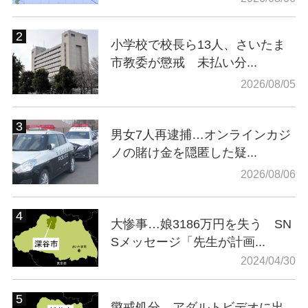
小学校で校長ら13人、さいたま
市教委が懲戒 未払い分...
2026/08/05
男女7人再逮捕…オンラインカジ
ノの賭け金を隠匿した疑...
2026/08/06
大惨事…娘3186万円を失う SN
Sメッセージ「先生が計画...
2024/04/30
懲戒処分…アダルトビデオに出