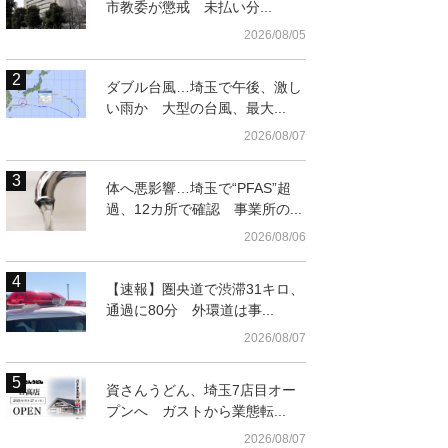
市教委が懲戒 未払い分...
2026/08/05
ダブル台風…埼玉で午後、激し
い雨か 大型の台風、最大...
2026/08/07
体へ悪影響…埼玉で“PFAS”超
過、12カ所で確認 事業所の...
2026/08/06
【速報】圏央道で渋滞31キロ、
通過に80分 外環道は事...
2026/08/07
資さんうどん、埼玉7店目オー
プンへ ガストから業態転...
2026/08/07