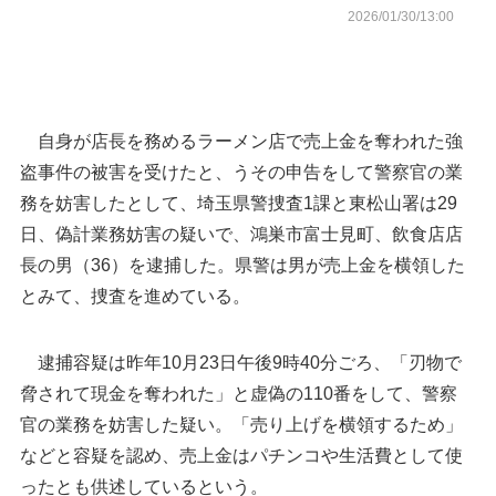
2026/01/30/13:00
自身が店長を務めるラーメン店で売上金を奪われた強
盗事件の被害を受けたと、うその申告をして警察官の業
務を妨害したとして、埼玉県警捜査1課と東松山署は29
日、偽計業務妨害の疑いで、鴻巣市富士見町、飲食店店
長の男（36）を逮捕した。県警は男が売上金を横領した
とみて、捜査を進めている。
滑川町の位置
逮捕容疑は昨年10月23日午後9時40分ごろ、「刃物で
埼玉県警
脅されて現金を奪われた」と虚偽の110番をして、警察
官の業務を妨害した疑い。「売り上げを横領するため」
などと容疑を認め、売上金はパチンコや生活費として使
ったとも供述しているという。