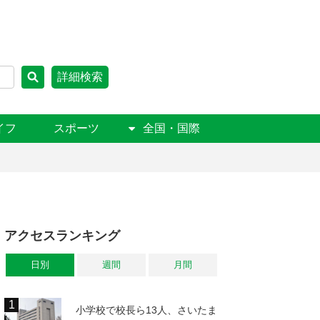
詳細検索
イフ
スポーツ
全国・国際
アクセスランキング
日別
週間
月間
小学校で校長ら13人、さいたま