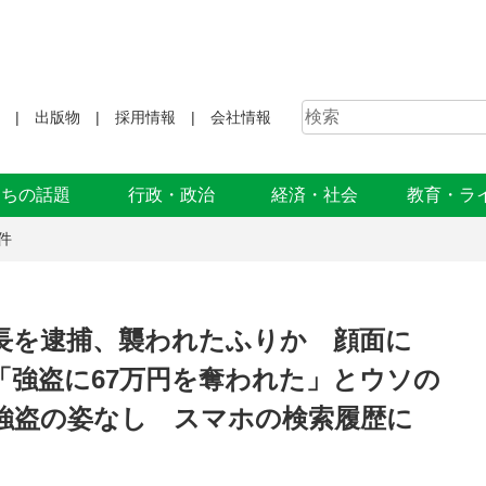
出版物
採用情報
会社情報
まちの話題
行政・政治
経済・社会
教育・ラ
件
長を逮捕、襲われたふりか 顔面に
「強盗に67万円を奪われた」とウソの
強盗の姿なし スマホの検索履歴に