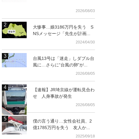
2026/08/03
大惨事…娘3186万円を失う S
NSメッセージ「先生が計画...
2024/04/30
台風13号は「迷走」しダブル台
風に…さらに“台風の卵”が...
2026/08/05
【速報】JR埼京線が運転見合わ
せ 人身事故が発生
2026/08/05
僕の言う通り…女性会社員、2
億1785万円を失う 友人か...
2025/09/18