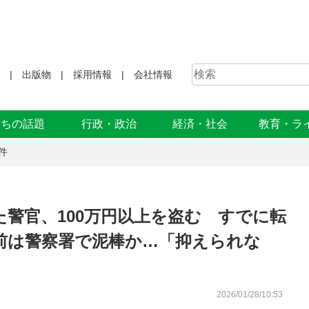
出版物
採用情報
会社情報
まちの話題
行政・政治
経済・社会
教育・ラ
件
警官、100万円以上を盗む すでに転
前は警察署で泥棒か…「抑えられな
2026/01/28/10:53