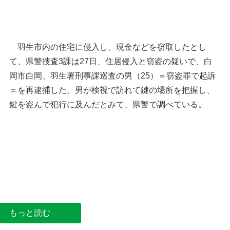
羽生市内の住宅に侵入し、現金などを窃取したとし
て、県警捜査3課は27日、住居侵入と窃盗の疑いで、白
岡市白岡、羽生署刑事課巡査の男（25）＝窃盗罪で起訴
＝を再逮捕した。男が検視で訪れて鍵の場所を把握し、
鍵を盗んで犯行に及んだとみて、県警で調べている。
羽生市の位置
羽生署＝埼玉県羽生市東
もっと読む