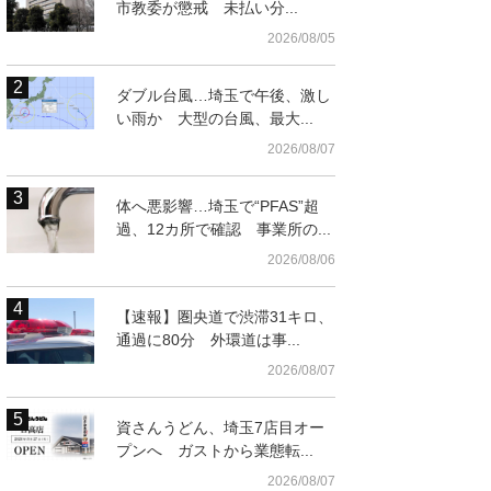
市教委が懲戒 未払い分...
2026/08/05
ダブル台風…埼玉で午後、激し
い雨か 大型の台風、最大...
2026/08/07
t
体へ悪影響…埼玉で“PFAS”超
過、12カ所で確認 事業所の...
2026/08/06
【速報】圏央道で渋滞31キロ、
通過に80分 外環道は事...
2026/08/07
た早咲きのユリ＝12日、所沢市のところざわゆり園
資さんうどん、埼玉7店目オー
プンへ ガストから業態転...
2026/08/07