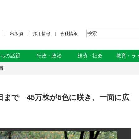
出版物
採用情報
会社情報
まちの話題
行政・政治
経済・社会
教育・ラ
西
日まで 45万株が5色に咲き、一面に広