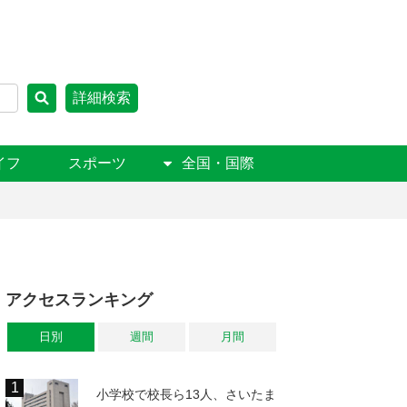
詳細検索
イフ
スポーツ
全国・国際
アクセスランキング
日別
週間
月間
小学校で校長ら13人、さいたま