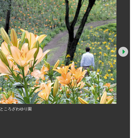
Nex
のところざわゆり園
見頃を迎え