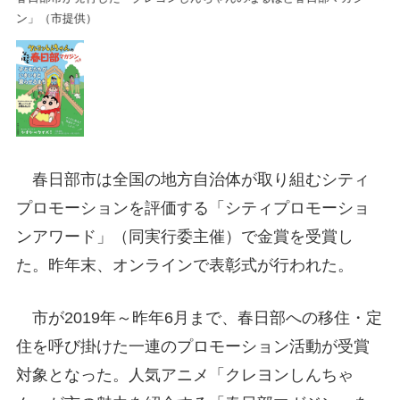
ン」（市提供）
ン
春日部市は全国の地方自治体が取り組むシティ
プロモーションを評価する「シティプロモーショ
ンアワード」（同実行委主催）で金賞を受賞し
た。昨年末、オンラインで表彰式が行われた。
市が2019年～昨年6月まで、春日部への移住・定
住を呼び掛けた一連のプロモーション活動が受賞
対象となった。人気アニメ「クレヨンしんちゃ