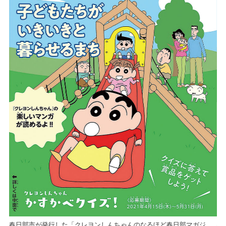
春日部市が発行した「クレヨンしんちゃんのなるほど春日部マガジ
春