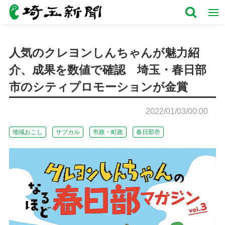
人気のクレヨンしんちゃんが魅力紹
介、成果を数値で確認 埼玉・春日部
市のシティプロモーションが金賞
2022/01/03/00:00
地域おこし
サブカル
市政・町政
春日部市