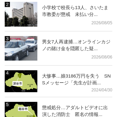
小学校で校長ら13人、さいたま
市教委が懲戒 未払い分...
2026/08/05
男女7人再逮捕…オンラインカジ
ノの賭け金を隠匿した疑...
2026/08/06
大惨事…娘3186万円を失う SN
Sメッセージ「先生が計画...
2024/04/30
懲戒処分…アダルトビデオに出
演した消防士 匿名の情報...