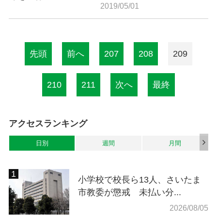
2019/05/01
先頭
前へ
207
208
209
210
211
次へ
最終
アクセスランキング
日別
週間
月間
小学校で校長ら13人、さいたま
市教委が懲戒 未払い分...
2026/08/05