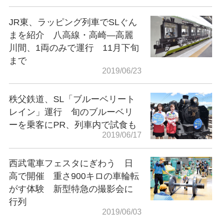
JR東、ラッピング列車でSLぐん
まを紹介 八高線・高崎―高麗
川間、1両のみで運行 11月下旬
まで
2019/06/23
秩父鉄道、SL「ブルーベリート
レイン」運行 旬のブルーベリ
ーを乗客にPR、列車内で試食も
2019/06/17
西武電車フェスタにぎわう 日
高で開催 重さ900キロの車輪転
がす体験 新型特急の撮影会に
行列
2019/06/03