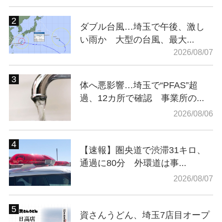
ダブル台風…埼玉で午後、激し
い雨か 大型の台風、最大...
2026/08/07
体へ悪影響…埼玉で“PFAS”超
過、12カ所で確認 事業所の...
2026/08/06
【速報】圏央道で渋滞31キロ、
通過に80分 外環道は事...
2026/08/07
資さんうどん、埼玉7店目オープ