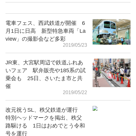
電車フェス、西武鉄道が開催 6
月1日に日高 新型特急車両「La
view」の撮影会など多彩
2019/05/23
JR東、大宮駅周辺で鉄道ふれあ
いフェア 駅弁販売や185系の試
乗会も 25日、さいたま市と共
催
2019/05/22
改元祝うSL、秩父鉄道が運行
特別ヘッドマークを掲出、秩父
路駆ける 1日はおめでとう令和
号を運行