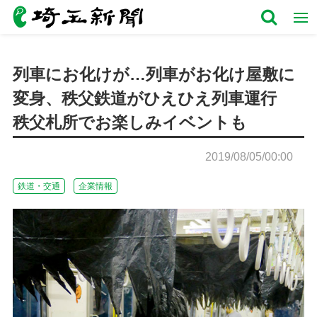
列車にお化けが…列車がお化け屋敷に
変身、秩父鉄道がひえひえ列車運行
秩父札所でお楽しみイベントも
2019/08/05/00:00
鉄道・交通
企業情報