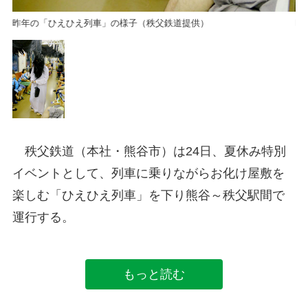
昨年の「ひえひえ列車」の様子（秩父鉄道提供）
昨
秩父鉄道（本社・熊谷市）は24日、夏休み特別
イベントとして、列車に乗りながらお化け屋敷を
楽しむ「ひえひえ列車」を下り熊谷～秩父駅間で
運行する。
もっと読む