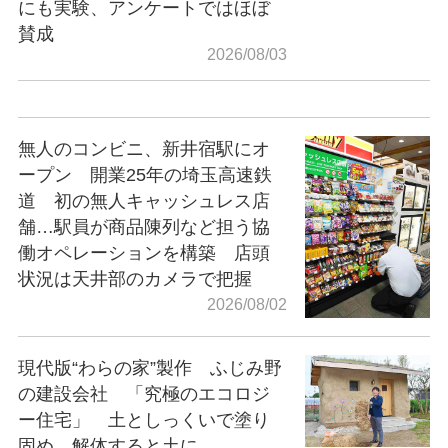
にも実験、アンケートではほぼ
賛成
2026/08/03
無人のコンビニ、新井宿駅にオ
ープン 開業25年の埼玉高速鉄
道 初の無人キャッシュレス店
舗…駅員が商品陳列など担う協
働オペレーションを構築 店頭
状況は天井部のカメラで把握
2026/08/02
現代版“わらの家”製作 ふじみ野
の建設会社 「究極のエコロジ
ー住宅」 土としっくいで塗り
固め、解体すると土に