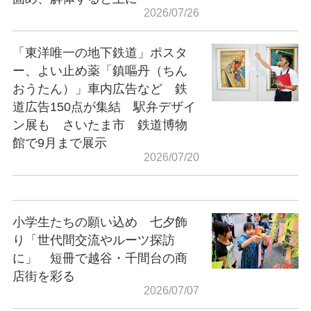
2026/07/26
「東洋唯一の地下鉄道」ポスタ
ー、よい止め薬「鎮嘔丹（ちん
おうたん）」車内広告など 鉄
道広告150点が集結 駅弁デザイ
ン展も さいたま市 鉄道博物
館で9月まで展示
2026/07/20
小学生たちの願い込め 七夕飾
り「世代間交流やルーツ探訪
に」 短冊で越谷・千間台の商
店街を彩る
2026/07/07