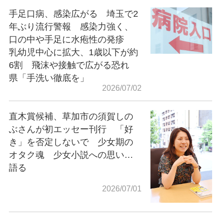
手足口病、感染広がる 埼玉で2
年ぶり流行警報 感染力強く、
口の中や手足に水疱性の発疹
乳幼児中心に拡大、1歳以下が約
6割 飛沫や接触で広がる恐れ
県「手洗い徹底を」
2026/07/02
直木賞候補、草加市の須賀しの
ぶさんが初エッセー刊行 「好
き」を否定しないで 少女期の
オタク魂 少女小説への思い…
語る
2026/07/01