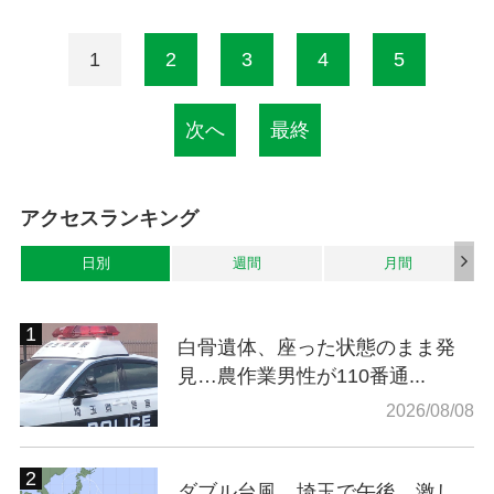
1
2
3
4
5
次へ
最終
アクセスランキング
日別
週間
月間
白骨遺体、座った状態のまま発
見…農作業男性が110番通...
2026/08/08
ダブル台風…埼玉で午後、激し