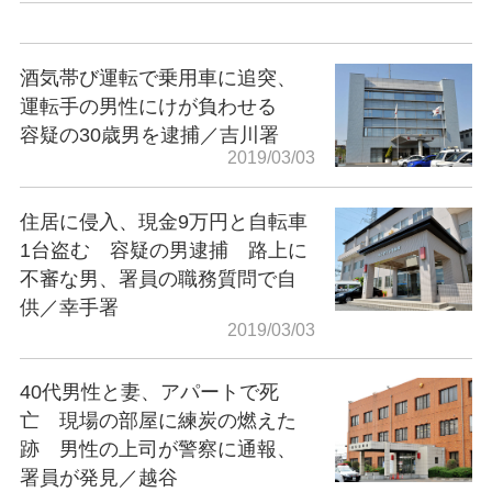
酒気帯び運転で乗用車に追突、
運転手の男性にけが負わせる
容疑の30歳男を逮捕／吉川署
2019/03/03
住居に侵入、現金9万円と自転車
1台盗む 容疑の男逮捕 路上に
不審な男、署員の職務質問で自
供／幸手署
2019/03/03
40代男性と妻、アパートで死
亡 現場の部屋に練炭の燃えた
跡 男性の上司が警察に通報、
署員が発見／越谷