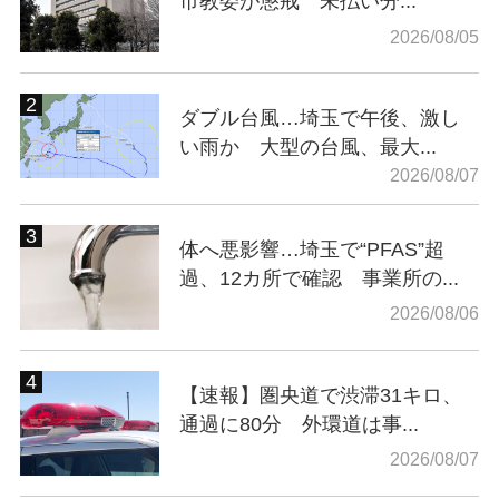
市教委が懲戒 未払い分...
2026/08/05
ダブル台風…埼玉で午後、激し
い雨か 大型の台風、最大...
2026/08/07
体へ悪影響…埼玉で“PFAS”超
過、12カ所で確認 事業所の...
2026/08/06
【速報】圏央道で渋滞31キロ、
通過に80分 外環道は事...
2026/08/07