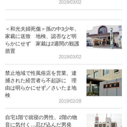
2019/03/02
＜和光夫婦死傷＞孫の中3少年、
家裁に送致 地検、認否など明
らかにせず 家裁は2週間の観護
措置
2019/03/02
禁止地域で性風俗店を営業、逮
捕された経営者ら不起訴に 理
由は明らかにせず／さいたま地
検
2019/02/28
自宅1階で就寝の男性、2階の物
音に気付く…忍び込んだ男発