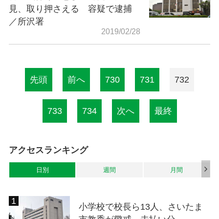
見、取り押さえる 容疑で逮捕
／所沢署
2019/02/28
先頭
前へ
730
731
732
733
734
次へ
最終
アクセスランキング
日別
週間
月間
小学校で校長ら13人、さいたま