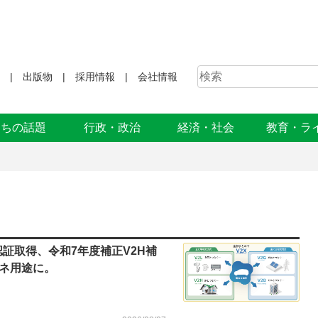
出版物
採用情報
会社情報
まちの話題
行政・政治
経済・社会
教育・ラ
認証取得、令和7年度補正V2H補
ネ用途に。