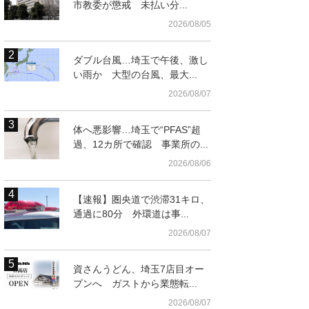
市教委が懲戒 未払い分...
2026/08/05
ダブル台風…埼玉で午後、激し
い雨か 大型の台風、最大...
2026/08/07
体へ悪影響…埼玉で“PFAS”超
過、12カ所で確認 事業所の...
2026/08/06
【速報】圏央道で渋滞31キロ、
通過に80分 外環道は事...
2026/08/07
資さんうどん、埼玉7店目オー
プンへ ガストから業態転...
2026/08/07