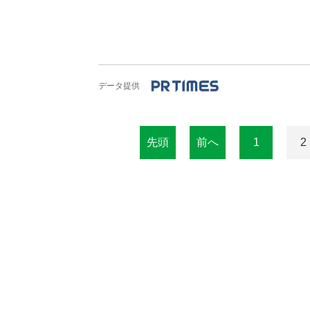
データ提供
先頭
前へ
1
2