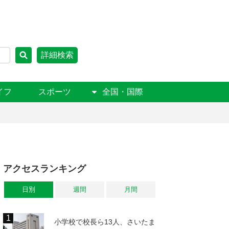
詳細検索
イフ
スポーツ
全国・国際
アクセスランキング
日別
週間
月間
小学校で校長ら13人、さいたま