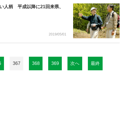
い人柄 平成以降に21回来県、
2019/05/01
6
367
368
369
次へ
最終