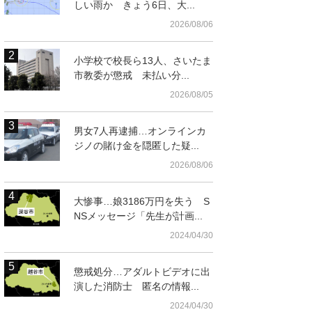
しい雨か きょう6日、大...
2026/08/06
小学校で校長ら13人、さいたま
市教委が懲戒 未払い分...
2026/08/05
男女7人再逮捕…オンラインカ
ジノの賭け金を隠匿した疑...
2026/08/06
大惨事…娘3186万円を失う S
NSメッセージ「先生が計画...
2024/04/30
懲戒処分…アダルトビデオに出
演した消防士 匿名の情報...
2024/04/30