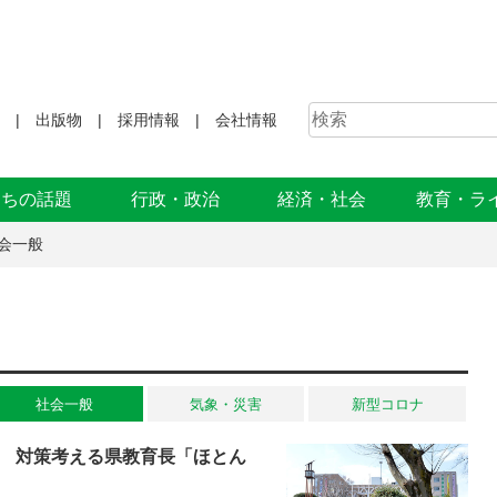
出版物
採用情報
会社情報
まちの話題
行政・政治
経済・社会
教育・ラ
会一般
社会一般
気象・災害
新型コロナ
 対策考える県教育長「ほとん