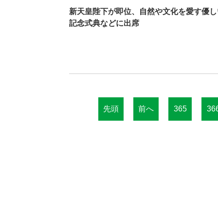
新天皇陛下が即位、自然や文化を愛す優し
記念式典などに出席
先頭
前へ
365
36