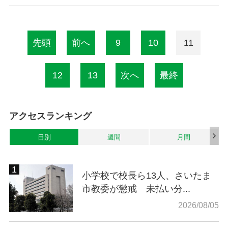
先頭
前へ
9
10
11
12
13
次へ
最終
アクセスランキング
日別
週間
月間
小学校で校長ら13人、さいたま
市教委が懲戒 未払い分...
2026/08/05