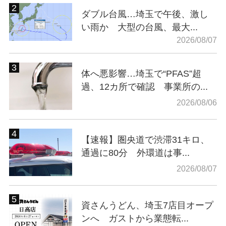
ダブル台風…埼玉で午後、激し
い雨か 大型の台風、最大...
2026/08/07
体へ悪影響…埼玉で“PFAS”超
過、12カ所で確認 事業所の...
2026/08/06
【速報】圏央道で渋滞31キロ、
通過に80分 外環道は事...
2026/08/07
資さんうどん、埼玉7店目オープ
ンへ ガストから業態転...