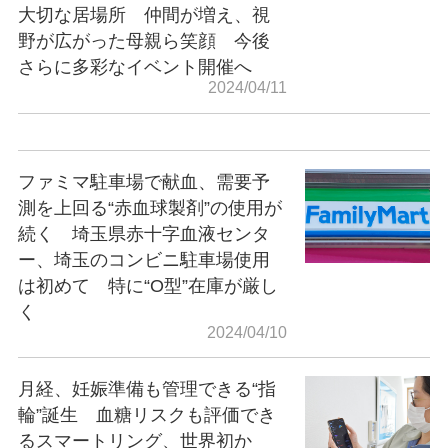
大切な居場所 仲間が増え、視
野が広がった母親ら笑顔 今後
さらに多彩なイベント開催へ
2024/04/11
ファミマ駐車場で献血、需要予
測を上回る“赤血球製剤”の使用が
続く 埼玉県赤十字血液センタ
ー、埼玉のコンビニ駐車場使用
は初めて 特に“O型”在庫が厳し
く
2024/04/10
月経、妊娠準備も管理できる“指
輪”誕生 血糖リスクも評価でき
るスマートリング、世界初か