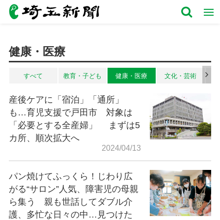
健康・医療
すべて
教育・子ども
健康・医療
文化・芸術
産後ケアに「宿泊」「通所」
も…育児支援で戸田市 対象は
「必要とする全産婦」 まずは5
カ所、順次拡大へ
2024/04/13
パン焼けてふっくら！じわり広
がる“サロン”人気、障害児の母親
ら集う 親も世話してダブル介
護、多忙な日々の中…見つけた