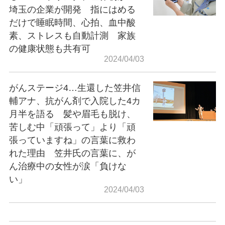
埼玉の企業が開発 指にはめる
だけで睡眠時間、心拍、血中酸
素、ストレスも自動計測 家族
の健康状態も共有可
2024/04/03
がんステージ4…生還した笠井信
輔アナ、抗がん剤で入院した4カ
月半を語る 髪や眉毛も脱け、
苦しむ中「頑張って」より「頑
張っていますね」の言葉に救わ
れた理由 笠井氏の言葉に、が
ん治療中の女性が涙「負けな
い」
2024/04/03