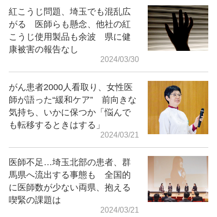
紅こうじ問題、埼玉でも混乱広
がる 医師らも懸念、他社の紅
こうじ使用製品も余波 県に健
康被害の報告なし
2024/03/30
がん患者2000人看取り、女性医
師が語った“緩和ケア” 前向きな
気持ち、いかに保つか「悩んで
も転移するときはする」
2024/03/21
医師不足…埼玉北部の患者、群
馬県へ流出する事態も 全国的
に医師数が少ない両県、抱える
喫緊の課題は
2024/03/21