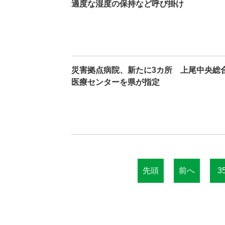
適度な湿度の保持など呼び掛け
災害拠点病院、新たに3カ所 上尾中央総
医療センターを県が指定
先頭
前へ
3