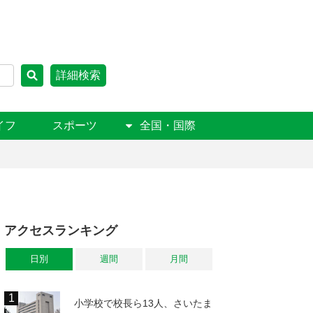
詳細検索
イフ
スポーツ
全国・国際
アクセスランキング
日別
週間
月間
小学校で校長ら13人、さいたま