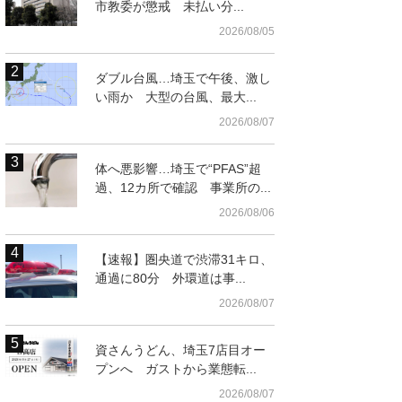
市教委が懲戒 未払い分...
2026/08/05
ダブル台風…埼玉で午後、激し
い雨か 大型の台風、最大...
2026/08/07
体へ悪影響…埼玉で“PFAS”超
過、12カ所で確認 事業所の...
2026/08/06
【速報】圏央道で渋滞31キロ、
通過に80分 外環道は事...
2026/08/07
資さんうどん、埼玉7店目オー
プンへ ガストから業態転...
2026/08/07