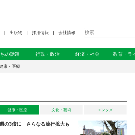
出版物
採用情報
会社情報
まちの話題
行政・政治
経済・社会
教育・ラ
健康・医療
健康・医療
文化・芸術
エンタメ
週の3倍に さらなる流行拡大も