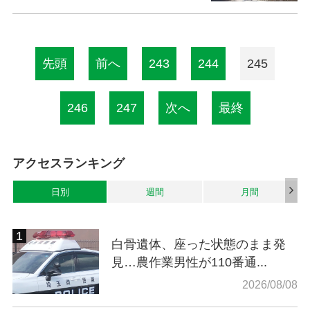
先頭
前へ
243
244
245
246
247
次へ
最終
アクセスランキング
日別
週間
月間
白骨遺体、座った状態のまま発
見…農作業男性が110番通...
2026/08/08