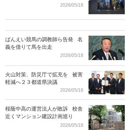
2026/05/18
ばんえい競馬の調教師ら告発
名
義を借りて馬を出走
2026/05/18
火山対策、防災庁で拡充を
被害
軽減へ２３都道県決議
2026/05/18
桜蔭中高の運営法人が敗訴
校舎
近くマンション建設計画巡り
2026/05/18