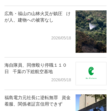
広島・福山の山林火災が鎮圧
け
が人、建物への被害なし
2026/05/18
海自隊員、同僚殴り停職１１０
日
千葉の下総航空基地
2026/05/18
福島電力元社長に逆転無罪
資金
着服、関係者証言信用できず