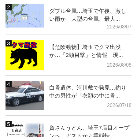
ダブル台風…埼玉で午後、激し
い雨か 大型の台風、最大...
2026/08/07
【危険動物】埼玉でクマ出没
か…「2頭目撃」と情報 現...
2026/08/08
白骨遺体、河川敷で発見…釣り
中の男性が「衣類の中に骨...
2026/07/18
資さんうどん、埼玉7店目オープ
ンへ ガストから業態転...