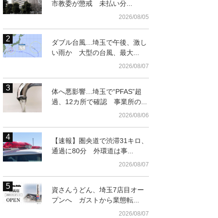
市教委が懲戒 未払い分...
2026/08/05
ダブル台風…埼玉で午後、激し
い雨か 大型の台風、最大...
2026/08/07
体へ悪影響…埼玉で“PFAS”超
過、12カ所で確認 事業所の...
2026/08/06
【速報】圏央道で渋滞31キロ、
通過に80分 外環道は事...
2026/08/07
資さんうどん、埼玉7店目オー
プンへ ガストから業態転...
2026/08/07