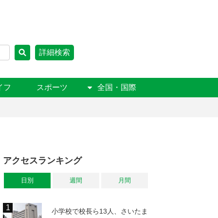
詳細検索
イフ
スポーツ
全国・国際
アクセスランキング
日別
週間
月間
小学校で校長ら13人、さいたま