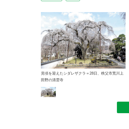
＝28日、秩父市荒川上
見頃を迎えたシダレザクラ＝28日、秩父市荒川上
田野の清雲寺