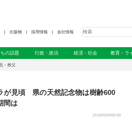
出版物
採用情報
会社情報
まちの話題
行政・政治
経済・社会
教育・ラ
北・秩父
が見頃 県の天然記念物は樹齢600
期間は
2019/03/30/00:00