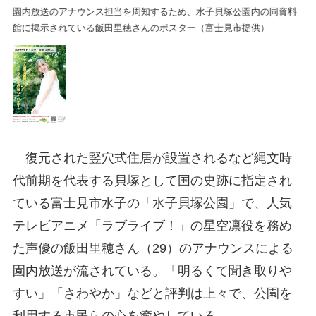
料
園内放送のアナウンス担当を周知するため、水子貝塚公園内の同資料
園
館に掲示されている飯田里穂さんのポスター（富士見市提供）
館
復元された竪穴式住居が設置されるなど縄文時
代前期を代表する貝塚として国の史跡に指定され
ている富士見市水子の「水子貝塚公園」で、人気
テレビアニメ「ラブライブ！」の星空凛役を務め
た声優の飯田里穂さん（29）のアナウンスによる
園内放送が流されている。「明るくて聞き取りや
すい」「さわやか」などと評判は上々で、公園を
利用する市民らの心を癒やしている。