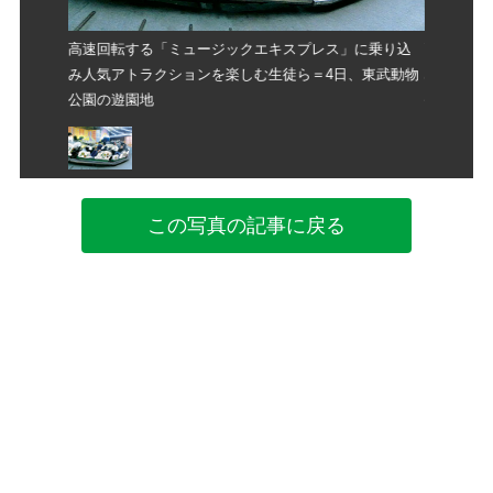
に乗り込
高速回転する「ミュージックエキスプレス」に乗り込
高速回転
、東武動物
み人気アトラクションを楽しむ生徒ら＝4日、東武動物
み人気ア
公園の遊園地
公園の遊
この写真の記事に戻る