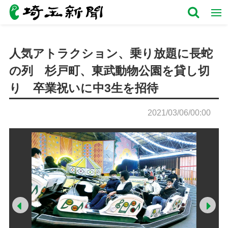
人気アトラクション、乗り放題に長蛇
の列 杉戸町、東武動物公園を貸し切
り 卒業祝いに中3生を招待
2021/03/06/00:00
Prev
Ne