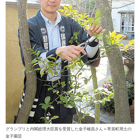
の
グランプリと内閣総理大臣賞を受賞した金子峻昌さん＝寄居町用土の
グ
金子園芸
金