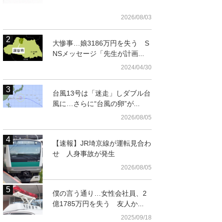
2026/08/03
大惨事…娘3186万円を失う S
NSメッセージ「先生が計画...
2024/04/30
台風13号は「迷走」しダブル台
風に…さらに“台風の卵”が...
2026/08/05
【速報】JR埼京線が運転見合わ
せ 人身事故が発生
2026/08/05
僕の言う通り…女性会社員、2
億1785万円を失う 友人か...
2025/09/18