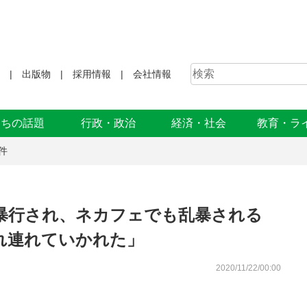
出版物
採用情報
会社情報
まちの話題
行政・政治
経済・社会
教育・ラ
件
暴行され、ネカフェでも乱暴される
れ連れていかれた」
2020/11/22/00:00