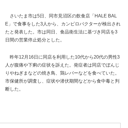
さいたま市は5日、同市見沼区の飲食店「HALE BAL
E」で食事をした3人から、カンピロバクターが検出され
たと発表した。市は同日、食品衛生法に基づき同店を3
日間の営業停止処分とした。
昨年12月16日に同店を利用した10代から20代の男性3
人が腹痛や下痢の症状を訴えた。発症者は同店でぼんじ
りやねぎまなどの焼き鳥、鶏レバーなどを食べていた。
焼き鳥店で食中毒 3日間の営業停止＝さいたま市
市保健所が調査し、症状や潜伏期間などから食中毒と判
見沼区
断した。