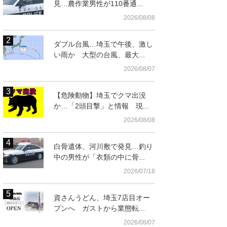
見…農作業男性が110番通...
2026/08/08
ダブル台風…埼玉で午後、激し
い雨か 大型の台風、最大...
2026/08/07
【危険動物】埼玉でクマ出没
か…「2頭目撃」と情報 現...
2026/08/08
白骨遺体、河川敷で発見…釣り
中の男性が「衣類の中に骨...
2026/07/18
資さんうどん、埼玉7店目オー
プンへ ガストから業態転...
2026/08/07