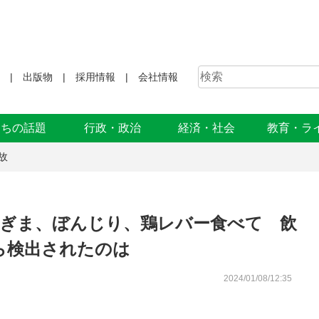
出版物
採用情報
会社情報
まちの話題
行政・政治
経済・社会
教育・ラ
故
ねぎま、ぼんじり、鶏レバー食べて 飲
ら検出されたのは
2024/01/08/12:35