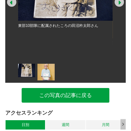
Prev
Ne
東部10部隊に配属されたころの田沼杵太郎さん
徒にもら
戦争体験
羽生市の
ったお礼
自宅
この写真の記事に戻る
アクセスランキング
日別
週間
月間